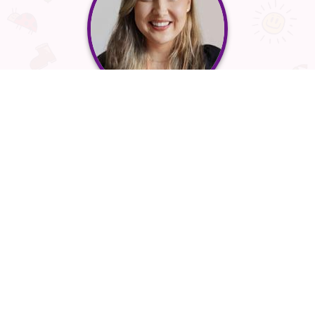
Niepubliczne Przedszkole
“Przytulanka”